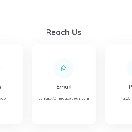
Reach Us
s
Email
ugo
contact@meducadeus.com
+216 
se