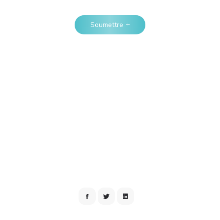
Soumettre
Contact Us
lons-en et trouvons des soluti
 pour vous aider. Contactez-nous pour toute question, commentaire 
concernant DokDoks.