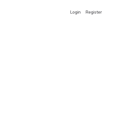
Login
Register
ons
ou assistance